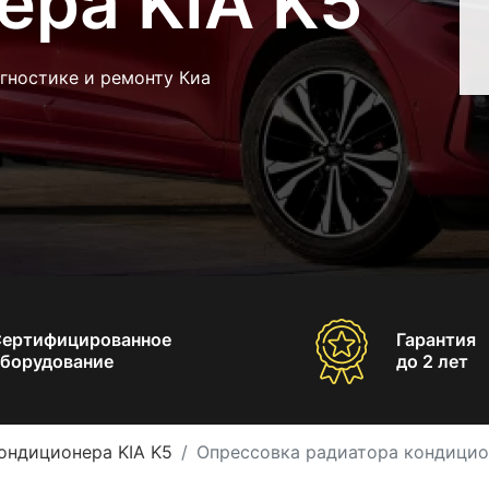
ера KIA K5
гностике и ремонту Киа
Сертифицированное
Гарантия
борудование
до 2 лет
ондиционера KIA K5
Опрессовка радиатора кондицио