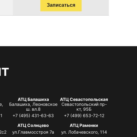
Записаться
нт
АТЦ Балашиха
АТЦ Севастопольская
е,
Балашиха, Леоновское
Севастопольский пр-
ш. вл.8
кт, 95Б
31
+7 (495) 431-63-63
+7 (499) 653-72-12
АТЦ Солнцево
АТЦ Раменки
2с2
ул.Главмосстроя 7а
ул. Лобачевского, 114