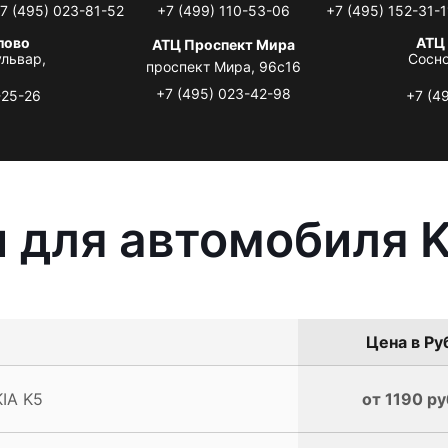
7 (495) 023-81-52
+7 (499) 110-53-06
+7 (495) 152-31-1
лово
АТЦ
АТЦ Проспект Мира
львар,
Сосно
проспект Мира, 96с16
+7 (495) 023-42-98
-25-26
+7 (4
 для автомобиля K
Цена в Ру
IA K5
от 1190 ру