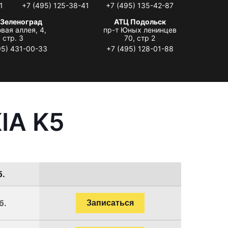
1
+7 (495) 125-38-41
+7 (495) 135-42-87
 Зеленоград
АТЦ Подольск
вая аллея, 4,
пр-т Юных ленинцев
стр. 3
70, стр 2
95) 431-00-33
+7 (495) 128-01-88
IA K5
б.
б.
Записаться