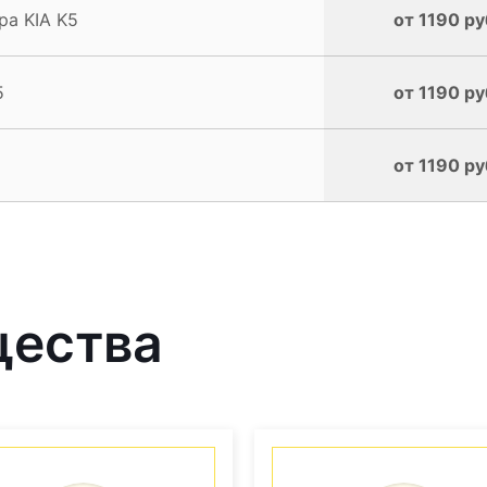
а KIA K5
от 1190 ру
5
от 1190 ру
от 1190 ру
щества