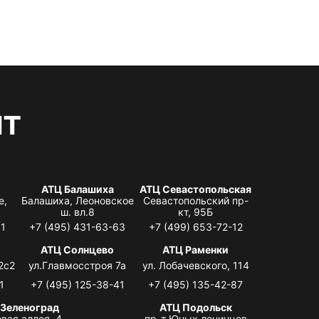
нт
АТЦ Балашиха
АТЦ Севастопольская
е,
Балашиха, Леоновское
Севастопольский пр-
ш. вл.8
кт, 95Б
31
+7 (495) 431-63-63
+7 (499) 653-72-12
АТЦ Солнцево
АТЦ Раменки
2с2
ул.Главмосстроя 7а
ул. Лобачевского, 114
1
+7 (495) 125-38-41
+7 (495) 135-42-87
 Зеленоград
АТЦ Подольск
вая аллея, 4,
пр-т Юных ленинцев