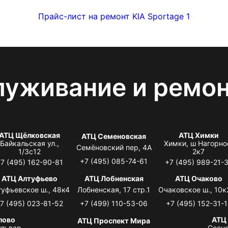
Прайс-лист на ремонт KIA Sportage 1
луживание и ремо
АТЦ Щёлковская
АТЦ Химки
АТЦ Семеновская
Байкальская ул.,
Химки, ш Нагорно
Семёновский пер, 4А
1/3с12
2к7
+7 (495) 085-74-61
7 (495) 162-90-81
+7 (495) 989-21-
АТЦ Алтуфьево
АТЦ Лобненская
АТЦ Очаково
туфьевское ш., 48к4
Лобненская, 17 стр.1
Очаковское ш., 10к
7 (495) 023-81-52
+7 (499) 110-53-06
+7 (495) 152-31-1
лово
АТЦ
АТЦ Проспект Мира
львар,
Сосно