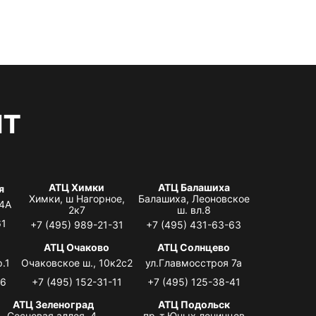
нт
АТЦ Химки
АТЦ Балашиха
я
Химки, ш Нагорное,
Балашиха, Леоновское
 4А
2к7
ш. вл.8
61
+7 (495) 989-21-31
+7 (495) 431-63-63
я
АТЦ Очаково
АТЦ Солнцево
.1
Очаковское ш., 10к2с2
ул.Главмосстроя 7а
06
+7 (495) 152-31-11
+7 (495) 125-38-41
АТЦ Зеленоград
АТЦ Подольск
Сосновая аллея, 4,
пр-т Юных ленинцев