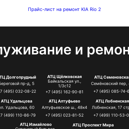
Прайс-лист на ремонт KIA Rio 2
луживание и ремо
АТЦ Щёлковская
ТЦ Долгопрудный
АТЦ Семеновска
Байкальская ул.,
Береговой пр-д, 5
Семёновский пер,
1/3с12
7 (495) 032-08-22
+7 (495) 085-74-
+7 (495) 162-90-81
АТЦ Удальцова
АТЦ Алтуфьево
АТЦ Лобненска
ул. Удальцова, 60
Алтуфьевское ш., 48к4
Лобненская, 17 стр
7 (499) 110-86-79
+7 (495) 023-81-52
+7 (499) 110-53-
АТЦ Измайлово
АТЦ Проспект Мира
Сиреневый бульвар,