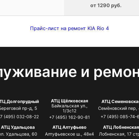
от 1290 руб.
Прайс-лист на ремонт KIA Rio 4
луживание и ремо
АТЦ Щёлковская
ТЦ Долгопрудный
АТЦ Семеновска
Байкальская ул.,
Береговой пр-д, 5
Семёновский пер,
1/3с12
7 (495) 032-08-22
+7 (495) 085-74-
+7 (495) 162-90-81
АТЦ Удальцова
АТЦ Алтуфьево
АТЦ Лобненска
ул. Удальцова, 60
Алтуфьевское ш., 48к4
Лобненская, 17 стр