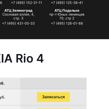
06
+7 (495) 152-31-11
+7 (495) 125-38-41
АТЦ Зеленоград
АТЦ Подольск
Сосновая аллея, 4,
пр-т Юных ленинцев
стр. 3
70, стр 2
+7 (495) 431-00-33
+7 (495) 128-01-88
A Rio 4
уб.
уб.
Записаться