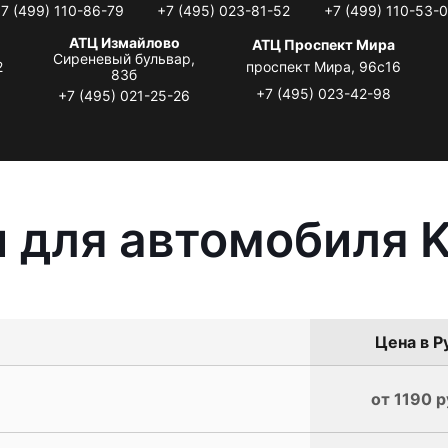
7 (499) 110-86-79
+7 (495) 023-81-52
+7 (499) 110-53-
АТЦ Измайлово
АТЦ Проспект Мира
Сиреневый бульвар,
2
проспект Мира, 96с16
83б
+7 (495) 023-42-98
+7 (495) 021-25-26
 для автомобиля KI
Цена в Р
от 1190 р