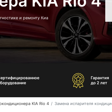
ра KIA Rio 4
гностике и ремонту Киа
Сертифицированное
Гарантия
борудование
до 2 лет
окондиционера KIA Rio 4
Замена испарителя кондицио