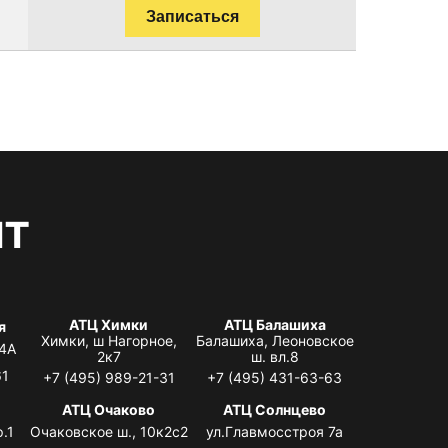
Записаться
нт
АТЦ Химки
АТЦ Балашиха
я
Химки, ш Нагорное,
Балашиха, Леоновское
 4А
2к7
ш. вл.8
61
+7 (495) 989-21-31
+7 (495) 431-63-63
я
АТЦ Очаково
АТЦ Солнцево
.1
Очаковское ш., 10к2с2
ул.Главмосстроя 7а