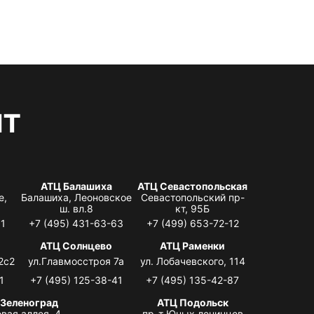
нт
АТЦ Балашиха
АТЦ Севастопольская
е,
Балашиха, Леоновское
Севастопольский пр-
ш. вл.8
кт, 95Б
31
+7 (495) 431-63-63
+7 (499) 653-72-12
АТЦ Солнцево
АТЦ Раменки
2с2
ул.Главмосстроя 7а
ул. Лобачевского, 114
1
+7 (495) 125-38-41
+7 (495) 135-42-87
 Зеленоград
АТЦ Подольск
вая аллея, 4,
пр-т Юных ленинцев