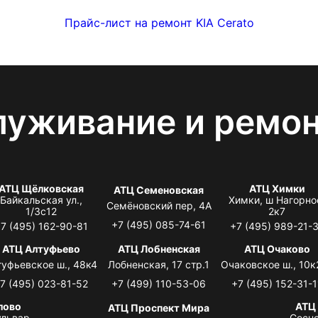
Прайс-лист на ремонт KIA Cerato
луживание и ремо
АТЦ Щёлковская
АТЦ Химки
АТЦ Семеновская
Байкальская ул.,
Химки, ш Нагорно
Семёновский пер, 4А
1/3с12
2к7
+7 (495) 085-74-61
7 (495) 162-90-81
+7 (495) 989-21-
АТЦ Алтуфьево
АТЦ Лобненская
АТЦ Очаково
туфьевское ш., 48к4
Лобненская, 17 стр.1
Очаковское ш., 10к
7 (495) 023-81-52
+7 (499) 110-53-06
+7 (495) 152-31-1
лово
АТЦ
АТЦ Проспект Мира
львар,
Сосно