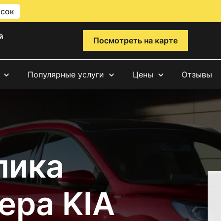
исок
й
Посмотреть на карте
Популярные услуги
Цены
Отзывы
лика
ера KIA