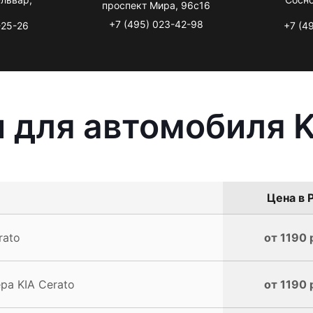
проспект Мира, 96с16
+7 (495) 023-42-98
-25-26
+7 (4
 для автомобиля K
Цена в 
rato
от 1190 
а KIA Cerato
от 1190 