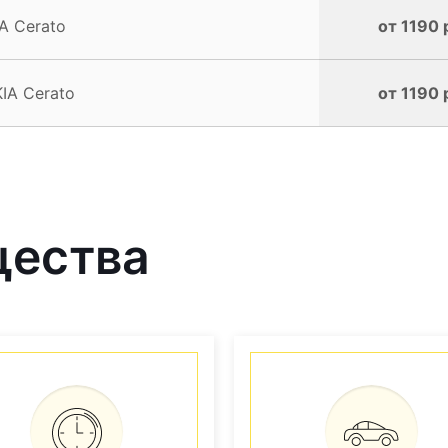
A Cerato
от 1190 
IA Cerato
от 1190 
щества