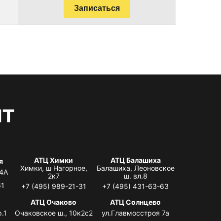
Записаться
нт
АТЦ Химки
АТЦ Балашиха
я
Химки, ш Нагорное,
Балашиха, Леоновское
 4А
2к7
ш. вл.8
61
+7 (495) 989-21-31
+7 (495) 431-63-63
я
АТЦ Очаково
АТЦ Солнцево
.1
Очаковское ш., 10к2с2
ул.Главмосстроя 7а