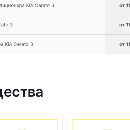
иционера KIA Cerato 3
от 1
ato 3
от 1
 KIA Cerato 3
от 1
щества