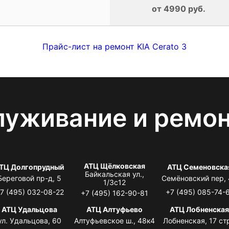
от 4990 руб.
Прайс-лист на ремонт KIA Cerato 3
луживание и ремо
АТЦ Щёлковская
ТЦ Долгопрудный
АТЦ Семеновска
Байкальская ул.,
Береговой пр-д, 5
Семёновский пер,
1/3с12
7 (495) 032-08-22
+7 (495) 085-74-
+7 (495) 162-90-81
АТЦ Удальцова
АТЦ Алтуфьево
АТЦ Лобненска
ул. Удальцова, 60
Алтуфьевское ш., 48к4
Лобненская, 17 стр