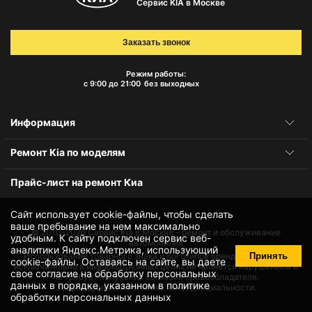
Сервис KIA в Москве
Заказать звонок
Режим работы:
с 9:00 до 21:00
без выходных
Информация
Ремонт Kia по моделям
Прайс-лист на ремонт Киа
Сайт использует cookie-файлы, чтобы сделать
ваше пребывание на нем максимально
© 2010-2026
Сервис Kia в Москве – ремонт и обслуживание
удобным. К cайту подключен сервис веб-
автомобилей
аналитики Яндекс.Метрика, использующий
Принять
Использование товарного знака и логотипов бренда происходит
cookie-файлы
. Оставаясь на сайте, вы даете
исключительно в информационных целях не является нарушением и
свое
согласие на обработку персональных
не требует получения согласия правообладателя.
данных
в порядке, указанном в
политике
Защита данных и политика конфиденциальности.
обработки персональных данных