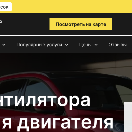
исок
й
Посмотреть на карте
Популярные услуги
Цены
Отзывы
нтилятора
я двигателя