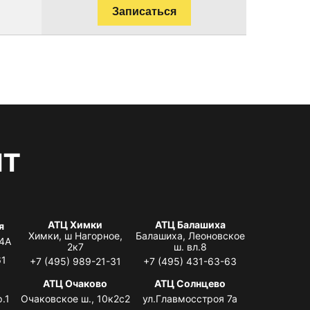
Записаться
нт
АТЦ Химки
АТЦ Балашиха
я
Химки, ш Нагорное,
Балашиха, Леоновское
 4А
2к7
ш. вл.8
61
+7 (495) 989-21-31
+7 (495) 431-63-63
я
АТЦ Очаково
АТЦ Солнцево
.1
Очаковское ш., 10к2с2
ул.Главмосстроя 7а