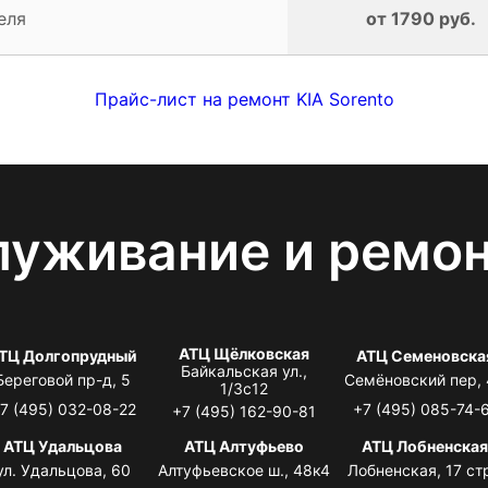
еля
от 1790 руб.
Прайс-лист на ремонт KIA Sorento
луживание и ремо
АТЦ Щёлковская
ТЦ Долгопрудный
АТЦ Семеновска
Байкальская ул.,
Береговой пр-д, 5
Семёновский пер,
1/3с12
7 (495) 032-08-22
+7 (495) 085-74-
+7 (495) 162-90-81
АТЦ Удальцова
АТЦ Алтуфьево
АТЦ Лобненска
ул. Удальцова, 60
Алтуфьевское ш., 48к4
Лобненская, 17 стр