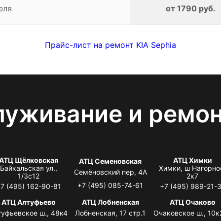
еля
от 1790 руб.
Прайс-лист на ремонт KIA Sephia
луживание и ремо
АТЦ Щёлковская
АТЦ Химки
АТЦ Семеновская
Байкальская ул.,
Химки, ш Нагорно
Семёновский пер, 4А
1/3с12
2к7
+7 (495) 085-74-61
7 (495) 162-90-81
+7 (495) 989-21-
АТЦ Алтуфьево
АТЦ Лобненская
АТЦ Очаково
туфьевское ш., 48к4
Лобненская, 17 стр.1
Очаковское ш., 10к