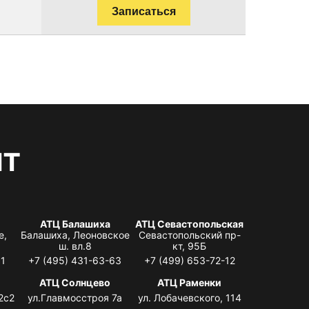
Записаться
нт
АТЦ Балашиха
АТЦ Севастопольская
е,
Балашиха, Леоновское
Севастопольский пр-
ш. вл.8
кт, 95Б
31
+7 (495) 431-63-63
+7 (499) 653-72-12
АТЦ Солнцево
АТЦ Раменки
2с2
ул.Главмосстроя 7а
ул. Лобачевского, 114