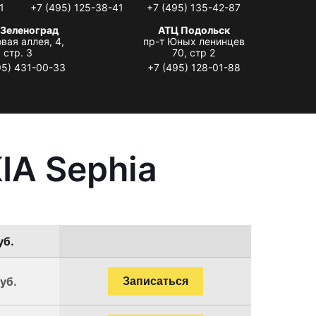
1
+7 (495) 125-38-41
+7 (495) 135-42-87
 Зеленоград
АТЦ Подольск
вая аллея, 4,
пр-т Юных ленинцев
стр. 3
70, стр 2
95) 431-00-33
+7 (495) 128-01-88
IA Sephia
уб.
уб.
Записаться