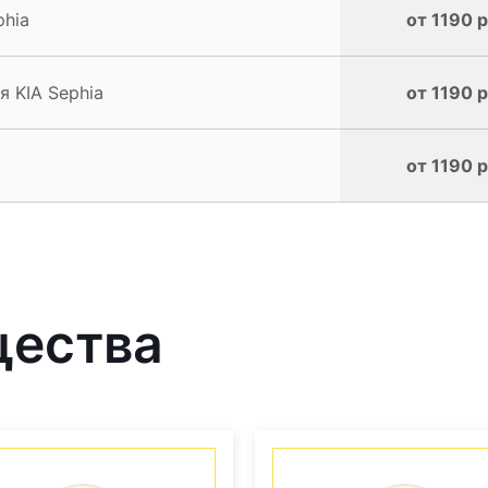
phia
от 1190 р
 KIA Sephia
от 1190 р
от 1190 р
щества