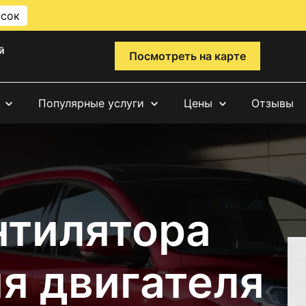
исок
й
Посмотреть на карте
Популярные услуги
Цены
Отзывы
нтилятора
я двигателя