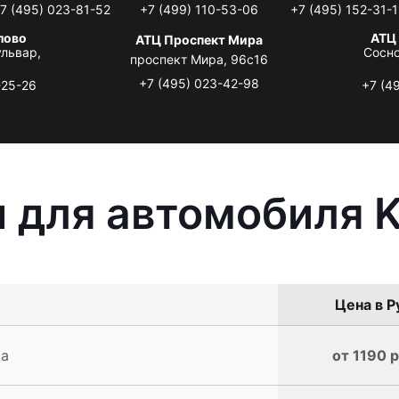
7 (495) 023-81-52
+7 (499) 110-53-06
+7 (495) 152-31-1
лово
АТЦ
АТЦ Проспект Мира
львар,
Сосно
проспект Мира, 96с16
+7 (495) 023-42-98
-25-26
+7 (4
 для автомобиля K
Цена в Р
ia
от 1190 р