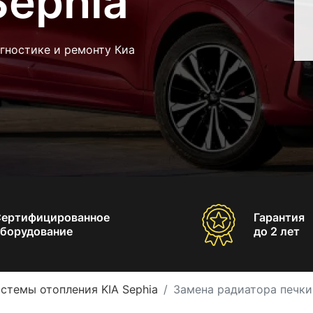
Sephia
гностике и ремонту Киа
Сертифицированное
Гарантия
борудование
до 2 лет
стемы отопления KIA Sephia
Замена радиатора печки 