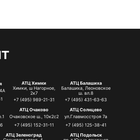
нт
АТЦ Химки
АТЦ Балашиха
я
Химки, ш Нагорное,
Балашиха, Леоновское
 4А
2к7
ш. вл.8
61
+7 (495) 989-21-31
+7 (495) 431-63-63
я
АТЦ Очаково
АТЦ Солнцево
.1
Очаковское ш., 10к2с2
ул.Главмосстроя 7а
06
+7 (495) 152-31-11
+7 (495) 125-38-41
АТЦ Зеленоград
АТЦ Подольск
Сосновая аллея, 4,
пр-т Юных ленинцев