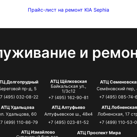
Прайс-лист на ремонт KIA Sephia
луживание и ремо
АТЦ Щёлковская
ТЦ Долгопрудный
АТЦ Семеновска
Байкальская ул.,
Береговой пр-д, 5
Семёновский пер,
1/3с12
7 (495) 032-08-22
+7 (495) 085-74-
+7 (495) 162-90-81
АТЦ Удальцова
АТЦ Алтуфьево
АТЦ Лобненска
ул. Удальцова, 60
Алтуфьевское ш., 48к4
Лобненская, 17 стр
7 (499) 110-86-79
+7 (495) 023-81-52
+7 (499) 110-53-
АТЦ Измайлово
АТЦ Проспект Мира
Сиреневый бульвар,