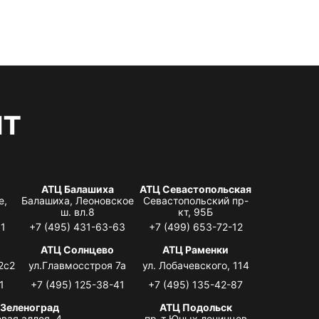
нт
АТЦ Балашиха
АТЦ Севастопольская
е,
Балашиха, Леоновское
Севастопольский пр-
ш. вл.8
кт, 95Б
31
+7 (495) 431-63-63
+7 (499) 653-72-12
АТЦ Солнцево
АТЦ Раменки
2с2
ул.Главмосстроя 7а
ул. Лобачевского, 114
1
+7 (495) 125-38-41
+7 (495) 135-42-87
 Зеленоград
АТЦ Подольск
вая аллея, 4,
пр-т Юных ленинцев