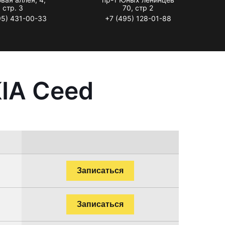
стр. 3
70, стр 2
95) 431-00-33
+7 (495) 128-01-88
IA Ceed
Записаться
Записаться