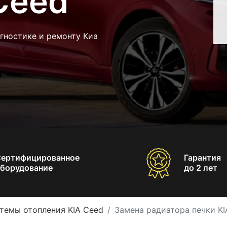
Ceed
гностике и ремонту Киа
Сертифицированное
Гарантия
борудование
до 2 лет
темы отопления KIA Ceed
Замена радиатора печки KI