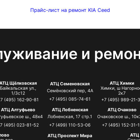
Прайс-лист на ремонт KIA Ceed
луживание и ремо
АТЦ Щёлковская
АТЦ Химки
АТЦ Семеновская
Байкальская ул.,
Химки, ш Нагорно
Семёновский пер, 4А
1/3с12
2к7
+7 (495) 085-74-61
7 (495) 162-90-81
+7 (495) 989-21-
АТЦ Алтуфьево
АТЦ Лобненская
АТЦ Очаково
туфьевское ш., 48к4
Лобненская, 17 стр.1
Очаковское ш., 10к
7 (495) 023-81-52
+7 (499) 110-53-06
+7 (495) 152-31-1
лово
АТЦ
АТЦ Проспект Мира
львар,
Сосно