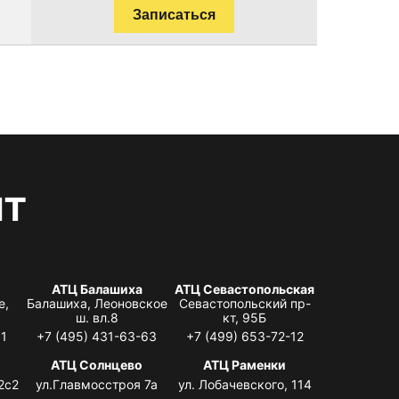
Записаться
нт
АТЦ Балашиха
АТЦ Севастопольская
е,
Балашиха, Леоновское
Севастопольский пр-
ш. вл.8
кт, 95Б
31
+7 (495) 431-63-63
+7 (499) 653-72-12
АТЦ Солнцево
АТЦ Раменки
2с2
ул.Главмосстроя 7а
ул. Лобачевского, 114