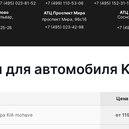
7 (495) 023-81-52
+7 (499) 110-53-06
+7 (495) 152-31-1
лово
АТЦ
АТЦ Проспект Мира
львар,
Сосно
проспект Мира, 96с16
+7 (495) 023-42-98
-25-26
+7 (4
 для автомобиля 
Цена 
ра KIA mohave
от 11