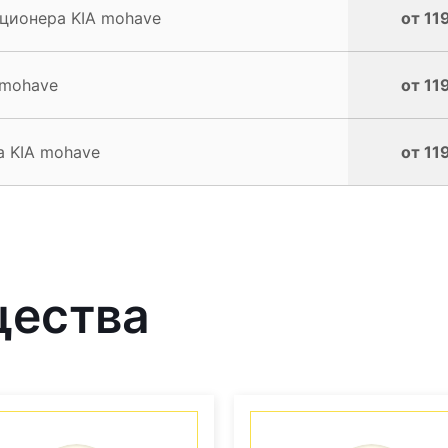
ционера KIA mohave
от 11
 mohave
от 11
а KIA mohave
от 11
щества