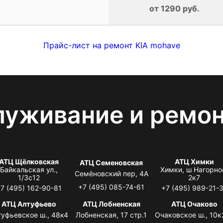
от 1290 руб.
Прайс-лист на ремонт KIA mohave
луживание и ремо
АТЦ Щёлковская
АТЦ Химки
АТЦ Семеновская
Байкальская ул.,
Химки, ш Нагорно
Семёновский пер, 4А
1/3с12
2к7
+7 (495) 085-74-61
7 (495) 162-90-81
+7 (495) 989-21-
АТЦ Алтуфьево
АТЦ Лобненская
АТЦ Очаково
туфьевское ш., 48к4
Лобненская, 17 стр.1
Очаковское ш., 10к