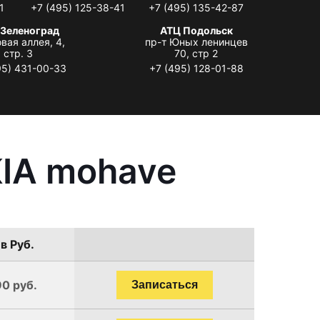
1
+7 (495) 125-38-41
+7 (495) 135-42-87
 Зеленоград
АТЦ Подольск
вая аллея, 4,
пр-т Юных ленинцев
стр. 3
70, стр 2
95) 431-00-33
+7 (495) 128-01-88
KIA mohave
в Руб.
90 руб.
Записаться