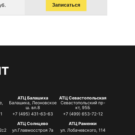
уб.
Записаться
нт
АТЦ Балашиха
АТЦ Севастопольская
е,
Балашиха, Леоновское
Севастопольский пр-
ш. вл.8
кт, 95Б
31
+7 (495) 431-63-63
+7 (499) 653-72-12
АТЦ Солнцево
АТЦ Раменки
2с2
ул.Главмосстроя 7а
ул. Лобачевского, 114