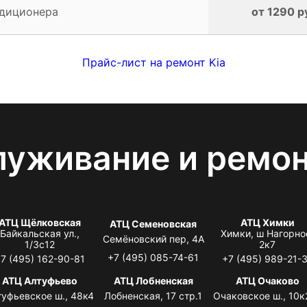
ндиционера
от 1290 р
Прайс-лист на ремонт Kia
луживание и ремо
АТЦ Щёлковская
АТЦ Химки
АТЦ Семеновская
Байкальская ул.,
Химки, ш Нагорно
Семёновский пер, 4А
1/3с12
2к7
+7 (495) 085-74-61
7 (495) 162-90-81
+7 (495) 989-21-
АТЦ Алтуфьево
АТЦ Лобненская
АТЦ Очаково
туфьевское ш., 48к4
Лобненская, 17 стр.1
Очаковское ш., 10к