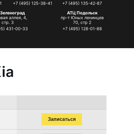
1
+7 (495) 125-38-41
+7 (495) 135-42-87
 Зеленоград
АТЦ Подольск
вая аллея, 4,
пр-т Юных ленинцев
стр. 3
70, стр 2
95) 431-00-33
+7 (495) 128-01-88
ia
Записаться