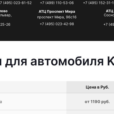
7 (495) 023-81-52
+7 (499) 110-53-06
+7 (495) 152-31-1
лово
АТЦ
АТЦ Проспект Мира
львар,
Сосно
проспект Мира, 96с16
+7 (495) 023-42-98
-25-26
+7 (4
 для автомобиля K
Цена в Руб.
a
от 1190 руб.