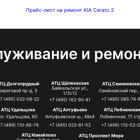
Прайс-лист на ремонт KIA Cerato 2
луживание и ремо
АТЦ Щёлковская
ТЦ Долгопрудный
АТЦ Семеновска
Байкальская ул.,
Береговой пр-д, 5
Семёновский пер,
1/3с12
7 (495) 032-08-22
+7 (495) 085-74-
+7 (495) 162-90-81
АТЦ Удальцова
АТЦ Алтуфьево
АТЦ Лобненска
ул. Удальцова, 60
Алтуфьевское ш., 48к4
Лобненская, 17 стр
7 (499) 110-86-79
+7 (495) 023-81-52
+7 (499) 110-53-
АТЦ Измайлово
АТЦ Проспект Мира
Сиреневый бульвар,