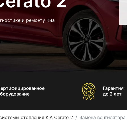
Cerato 2
гностике и ремонту Киа
Сертифицированное
Гарантия
борудование
до 2 лет
системы отопления KIA Cerato 2
Замена вентилятора 