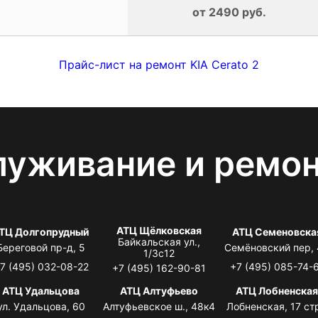
от 2490 руб.
Прайс-лист на ремонт KIA Cerato 2
луживание и ремо
АТЦ Щёлковская
ТЦ Долгопрудный
АТЦ Семеновска
Байкальская ул.,
Береговой пр-д, 5
Семёновский пер,
1/3с12
7 (495) 032-08-22
+7 (495) 085-74-
+7 (495) 162-90-81
АТЦ Удальцова
АТЦ Алтуфьево
АТЦ Лобненска
ул. Удальцова, 60
Алтуфьевское ш., 48к4
Лобненская, 17 стр