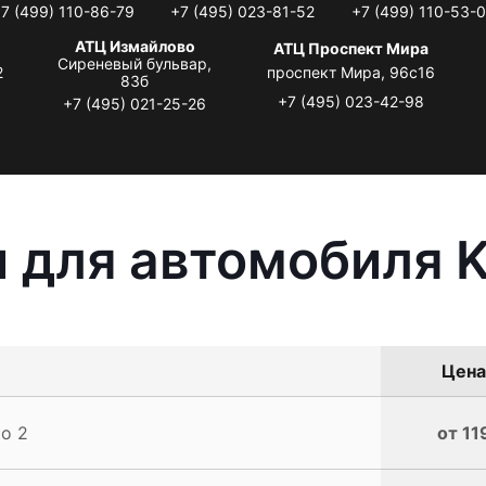
7 (499) 110-86-79
+7 (495) 023-81-52
+7 (499) 110-53-
АТЦ Измайлово
АТЦ Проспект Мира
Сиреневый бульвар,
2
проспект Мира, 96с16
83б
+7 (495) 023-42-98
+7 (495) 021-25-26
 для автомобиля K
Цена
o 2
от 11