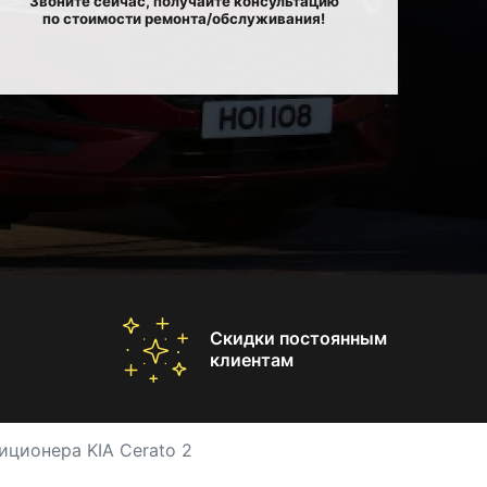
Звоните сейчас, получайте консультацию
по стоимости ремонта/обслуживания!
Скидки постоянным
клиентам
иционера KIA Cerato 2