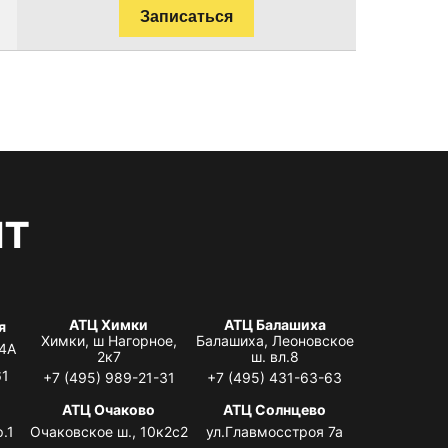
Записаться
нт
АТЦ Химки
АТЦ Балашиха
я
Химки, ш Нагорное,
Балашиха, Леоновское
 4А
2к7
ш. вл.8
61
+7 (495) 989-21-31
+7 (495) 431-63-63
я
АТЦ Очаково
АТЦ Солнцево
.1
Очаковское ш., 10к2с2
ул.Главмосстроя 7а